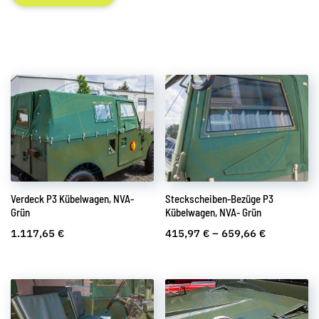
Verdeck P3 Kübelwagen, NVA-
Steckscheiben-Bezüge P3
Grün
Kübelwagen, NVA- Grün
1.117,65
€
415,97
€
–
659,66
€